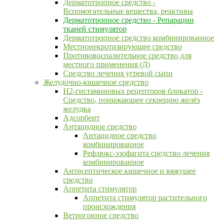
Дерматотропное средство -
Вспомогательные вещества, реактивы
Дерматотропное средство - Репарации
тканей стимулятор
Дерматотропное средство комбинированное
Местнонекротизирующее средство
Противовоспалительное средство для
местного применения (Д)
Средство лечения угревой сыпи
Желудочно-кишечное средство
H2-гистаминовых рецепторов блокатор -
Средство, понижающее секрецию желёз
желудка
Адсорбент
Антацидное средство
Антацидное средство
комбинированное
Рефлюкс-эзофагита средство лечения
комбинированное
Антисептическое кишечное и вяжущее
средство
Аппетита стимулятор
Аппетита стимулятор растительного
происхождения
Ветрогонное средство