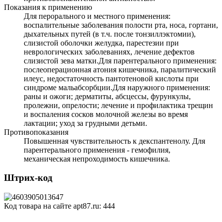
Показания к применению
Для перорального и местного применения:
воспалительные заболевания полости рта, носа, гортани,
дыхательных путей (в т.ч. после тонзиллэктомии),
слизистой оболочки желудка, парестезии при
неврологических заболеваниях, лечение дефектов
слизистой зева матки.Для парентерального применения:
послеоперационная атония кишечника, паралитический
илеус, недостаточность пантотеновой кислоты при
синдроме мальабсорбции.Для наружного применения:
раны и ожоги; дерматиты, абсцессы, фурункулы,
пролежни, опрелости; лечение и профилактика трещин
и воспаления сосков молочной железы во время
лактации; уход за грудными детьми.
Противопоказания
Повышенная чувствительность к декспантенолу. Для
парентерального применения - гемофилия,
механическая непроходимость кишечника.
Штрих-код
Код товара на сайте apt87.ru:
444