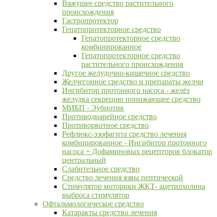
Вяжущее средство растительного
происхождения
Гастропротектор
Гепатопротекторное средство
Гепатопротекторное средство
комбинированное
Гепатопротекторное средство
растительного происхождения
Другое желудочно-кишечное средство
Желчегонное средство и препараты желчи
Ингибитор протонного насоса - желёз
желудка секрецию понижающее средство
МИБП - Эубиотик
Противодиарейное средство
Противорвотное средство
Рефлюкс-эзофагита средство лечения
комбинированное - Ингибитор протонного
насоса + Дофаминовых рецепторов блокатор
центральный
Слабительное средство
Средство лечения язвы пептической
Стимулятор моторики ЖКТ- ацетилхолина
выброса стимулятор
Офтальмологическое средство
Катаракты средство лечения