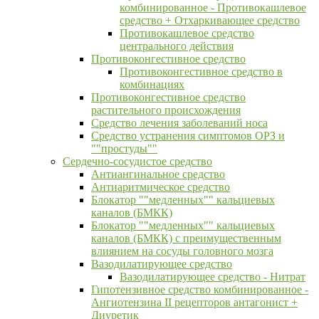
комбинированное - Противокашлевое
средство + Отхаркивающее средство
Противокашлевое средство
центрального действия
Противоконгестивное средство
Противоконгестивное средство в
комбинациях
Противоконгестивное средство
растительного происхождения
Средство лечения заболеваний носа
Средство устранения симптомов ОРЗ и
""простуды""
Сердечно-сосудистое средство
Антиангинальное средство
Антиаритмическое средство
Блокатор ""медленных"" кальциевых
каналов (БМКК)
Блокатор ""медленных"" кальциевых
каналов (БМКК) с преимущественным
влиянием на сосуды головного мозга
Вазодилатирующее средство
Вазодилатирующее средство - Нитрат
Гипотензивное средство комбинированное -
Ангиотензина II рецепторов антагонист +
Диуретик