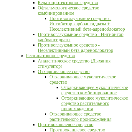
Кератопротекторное средство
Офтальмологическое средство
комбинированное
Противоглаукомное средство -
Ингибитор карбоангидразы +
Неселективный бета-адреноблокатор
Противоглаукомное средство - Ингибитор
карбоангидразы
Противоглаукомное средство -
Неселективный бета-адреноблокатор
Респираторное средство
Аналептическое средство (Дыхания
стимулятор)
Отхаркивающее средство
Отхаркивающее муколитическое
средство
Отхаркивающее муколитическое
средство комбинированное
Отхаркивающее муколитическое
средство растительного
происхождения
Отхаркивающее средство
растительного происхождения
Противокашлевое средство
Противокашлевое средство