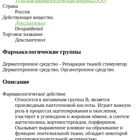
Тульская фармацевтическая фабрика ООО
Страна
Россия
Действующее вещество
Декспантенол
Dexpanthenol
Торговое название
Декспантенол
Фармакологические группы
Дерматотропное средство - Репарации тканей стимулятор
Дерматотропное средство, Органотропное средство
Описание
Фармакологическое действие
Относится к витаминам группы B, является
производным пантотеновой кислоты. Играет важную
роль в процессах ацетилирования и окисления,
участвует в углеводном и жировом обмене, в синтезе
ацетилхолина, кортикостероидов, порфиринов.
Оказывает выраженное влияние на образование и
функцию эпителиальной ткани, обладает некоторой
противовоспалительной активностью.