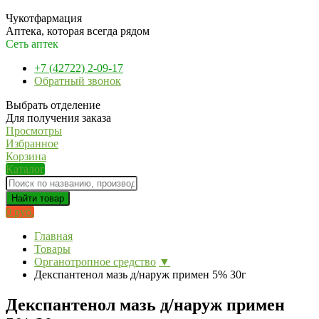
Чукотфармация
Аптека, которая всегда рядом
Сеть аптек
+7 (42722) 2-09-17
Обратный звонок
Выбрать отделение
Для получения заказа
Просмотры
Избранное
Корзина
Каталог
Найти товар
0 руб.
Главная
Товары
Органотропное средство
▼
Декспантенол мазь д/наруж примен 5% 30г
Декспантенол мазь д/наруж примен