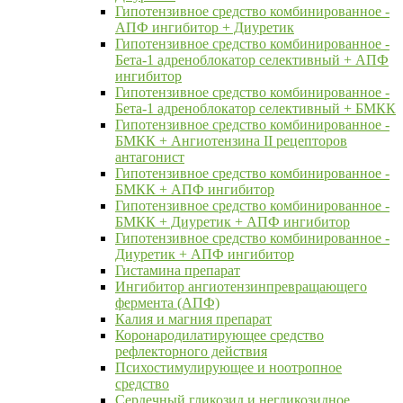
Гипотензивное средство комбинированное -
АПФ ингибитор + Диуретик
Гипотензивное средство комбинированное -
Бета-1 адреноблокатор селективный + АПФ
ингибитор
Гипотензивное средство комбинированное -
Бета-1 адреноблокатор селективный + БМКК
Гипотензивное средство комбинированное -
БМКК + Ангиотензина II рецепторов
антагонист
Гипотензивное средство комбинированное -
БМКК + АПФ ингибитор
Гипотензивное средство комбинированное -
БМКК + Диуретик + АПФ ингибитор
Гипотензивное средство комбинированное -
Диуретик + АПФ ингибитор
Гистамина препарат
Ингибитор ангиотензинпревращающего
фермента (АПФ)
Калия и магния препарат
Коронародилатирующее средство
рефлекторного действия
Психостимулирующее и ноотропное
средство
Сердечный гликозид и негликозидное