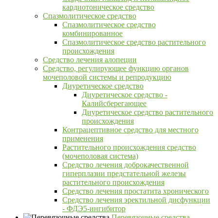
кардиотоническое средство
Спазмолитическое средство
Спазмолитическое средство
комбинированное
Спазмолитическое средство растительного
происхождения
Средство лечения алопеции
Средство, регулирующее функцию органов
мочеполовой системы и репродукцию
Диуретическое средство
Диуретическое средство -
Калийсберегающее
Диуретическое средство растительного
происхождения
Контрацептивное средство для местного
применения
Растительного происхождения средство
(мочеполовая система)
Средство лечения доброкачественной
гиперплазии предстательной железы
растительного происхождения
Средство лечения простатита хронического
Средство лечения эректильной дисфункции
- ФДЭ5-ингибитор
Перевязочные средства