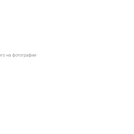
ого на фотографии
Я даю
согласие
на обработку персональных данных в соответств
политикой обработки персональных данных