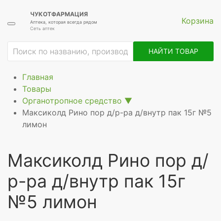
ЧУКОТФАРМАЦИЯ
Корзина
Аптека, которая всегда рядом
Сеть аптек
ие
НАЙТИ ТОВАР
Главная
Товары
Органотропное средство
▼
Максиколд Рино пор д/р-ра д/внутр пак 15г №5
лимон
Максиколд Рино пор д/
р-ра д/внутр пак 15г
№5 лимон