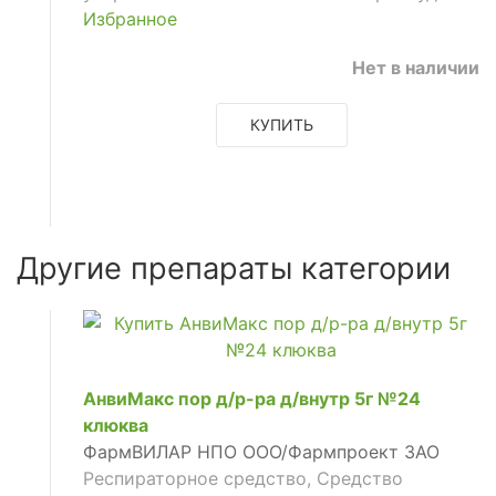
Избранное
Нет в наличии
КУПИТЬ
Другие препараты категории
ующее
АнвиМакс пор д/р-ра д/внутр 5г №24
клюква
ьное
ФармВИЛАР НПО ООО/Фармпроект ЗАО
Респираторное средство, Средство