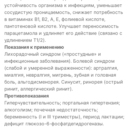
устойчивость организма к инфекциям, уменьшает
сосудистую проницаемость, снижает потребность
в витаминах B1, B2, А, Е, фолиевой кислоте,
пантотеновой кислоте. Улучшает переносимость
парацетамола и удлиняет его действие (связано с
удлинением T1/2).
Показания к применению
Лихорадочный синдром («простудные» и
инфекционные заболевания). Болевой синдром
(слабой и умеренной выраженности): артралгия,
миалгия, невралгия, мигрень, зубная и головная
боль, альгодисменорея. Синусит, ринорея (острый
ринит, аллергический ринит).
Противопоказания
Гиперчувствительность; портальная гипертензия;
алкоголизм; почечная недостаточность;
беременность (I и III триместры), период лактации;
дефицит глюкозо-6-фосфатдегидрогеназы.