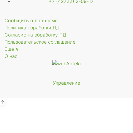
+7 (42722) 2-09-17
Сообщить о проблеме
Политика обработки ПД
Согласие на обработку ПД
е
Пользовательское соглашение
Еще ∨
рное
О нас
ое
рное
Управление
Мы будем
показывать аптеки для вашего
города
↑