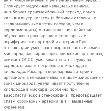
антигипертензивный и антиангинальный эффект.
Блокирует медленные кальциевые каналы,
ингибирует трансмембранный переход ионов
кальция внутрь клеток (в большей степени - в
гладкомышечные клетки сосудов, чем в
кардиомиоциты).Антиангинальное действие
обусловлено расширением коронарных и
периферических артерий и артериол.При
стенокардии уменьшает выраженность ишемии
миокарда; расширяя периферические артериолы,
снижает ОПСС, уменьшает постнагрузку на
сердце, снижает потребность миокарда в
кислороде. Расширяя коронарные артерии и
артериолы в неизмененных и в ишемизированных
зонах миокарда, увеличивает поступление
кислорода в миокард (особенно при
вазоспастической стенокардии); предотвращает
спазм коронарных артерий (в т.ч. вызванный
курением).